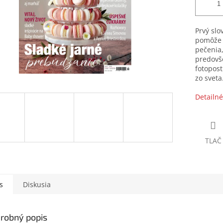
Prvý slo
pomôže z
pečenia
predovš
fotopost
zo sveta
Detailné
TLAČ
s
Diskusia
robný popis