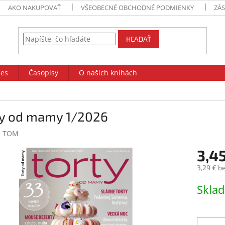
AKO NAKUPOVAŤ
VŠEOBECNÉ OBCHODNÉ PODMIENKY
ZÁ
HĽADAŤ
des
Časopisy
O našich knihách
ty od mamy 1/2026
:
TOM
3,4
3,29 € b
Jednotk
Skla
cena: