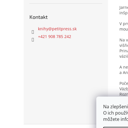
Jarn
inšp
Kontakt
V pr
knihy
@
petitpress.sk
mous
+421 908 785 242
Na v
višň
Prin
vázi
A ne
a An
Poče
Väz
Roz
Jazy
Rok 
Na zlepšeni
O ich použí
môžete inf
Z