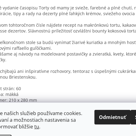
é vydanie časopisu Torty od mamy je svieže, farebné a plné chutí, r
irácie, tipy a rady na dezerty plné ľahkých krémov, sviežeho ovocia
vom tohtoročnom čísle nájdete recept na makrónkovú tortu, kakaovú
se dezertov. Slávnostnú príležitosť ozvláštni bounty kokosová torta
eľkonočnom stole sa budú vynímať žiarivé kuriatka a mnohým hosť
ovými raffaello guľôčkami.
ášame aj návody na modelované postavičky a zvieratká, kvety, ktoré v
čky.
chýbajú ani inšpiratívne rozhovory, tentoraz s úspešnými cukrárka
nou Briestenskou.
t strán: 60
ba: mäkká
mer: 210 x 280 mm
k: slovenský
vydania: 2026
e našich služieb používame cookies.
Odmietnuť
vaní a možnostiach nastavenia sa
ormovať bližšie
tu
.