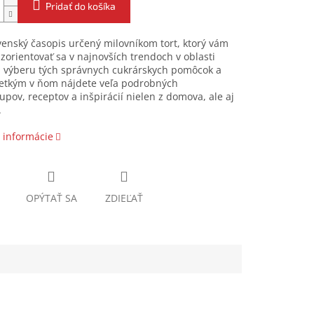
Pridať do košíka
venský časopis určený milovníkom tort, ktorý vám
orientovať sa v najnovších trendoch v oblasti
, výberu tých správnych cukrárskych pomôcok a
etkým v ňom nájdete veľa podrobných
upov, receptov a inšpirácií nielen z domova, ale aj
.
 informácie
OPÝTAŤ SA
ZDIEĽAŤ