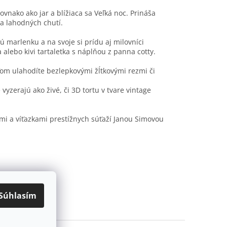
ovnako ako jar a blížiaca sa Veľká noc. Prináša
 a lahodných chutí.
 marlenku a na svoje si prídu aj milovníci
 alebo kivi tartaletka s náplňou z panna cotty.
om ulahodíte bezlepkovými žĺtkovými rezmi či
yzerajú ako živé, či 3D tortu v tvare vintage
mi a víťazkami prestížnych súťaží Janou Simovou
Súhlasím