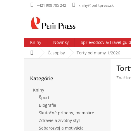
Prejsť
+421 908 785 242
knihy@petitpress.sk
na
obsah
Knihy
Novinky
Sprievodcovia/Travel gui
Domov
Časopisy
Torty od mamy 1/2026
B
Tor
o
Preskočiť
č
Kategórie
Značka
kategórie
n
ý
Knihy
p
Šport
a
Biografie
n
e
Skutočné príbehy, memoáre
l
Zdravie a životný štýl
Sebarozvoj a motivácia