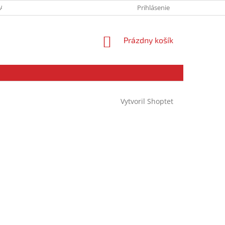
SADY OCHRANY OSOBNÝCH ÚDAJOV
MOJA OBJEDNÁVKA
Prihlásenie
NÁKUPNÝ
Prázdny košík
KOŠÍK
Vytvoril Shoptet