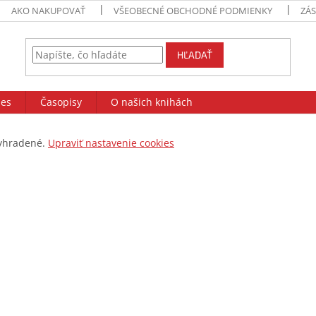
AKO NAKUPOVAŤ
VŠEOBECNÉ OBCHODNÉ PODMIENKY
ZÁ
HĽADAŤ
des
Časopisy
O našich knihách
vyhradené.
Upraviť nastavenie cookies