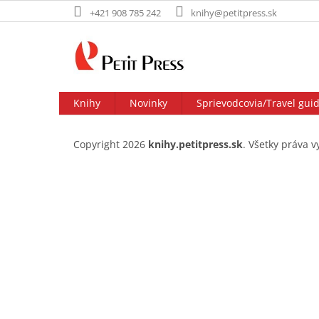
Prejsť
+421 908 785 242
knihy@petitpress.sk
na
obsah
Knihy
Novinky
Sprievodcovia/Travel gui
Z
á
Copyright 2026
knihy.petitpress.sk
. Všetky práva 
p
ä
t
i
e