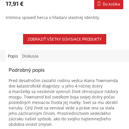
17,91 €
Do košíka
Intímna spoveď herca o hľadaní vlastnej identity.
ZOBRAZIŤ VŠETKY SÚVISIACE PRODUKTY
Popis
Diskusia
Podrobný popis
Pred desaťročím zasiahli rodinu vedca Alana Townsenda
dve katastrofické diagnózy: u jeho 4-ročnej dcéry
a manželky sa nezávisle vyvinuli život ohrozujúce nádory
mozgu. Townsend bol svedkom boja svojej dcéry počas
posledných mesiacov života jej matky. Svet sa mu obrátil
naruby. Celý život sa venoval vede a práve ona sa stala
jeho záchranným člnom. Prostredníctvom vedeckého
zázraku našiel spôsob, ako do svojho najtemnejšieho
obdobia vniesť zmysel.