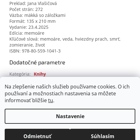
Preklad: Jana Vlašičová
Počet strán: 272
Väzba: mäkká so záložkami
Formát: 135 x 210 mm
Vydanie: 23.4.2025
Edícia: memoáre
Kľúčové slová: memoáre, veda, hviezdny prach, smrť,
zomieranie, život
ISBN: 978-80-559-1041-3
Dodatočné parametre
Kategória
:
Knihy
EAN
:
9788055910413
Na zlepšenie našich služieb používame cookies. O ich
používaní a možnostiach nastavenia sa môžete
Z
informovať bližšie
tu
.
á
Vytvoril Shoptet
p
Nastavenie
ä
t
Copyright 2026
knihy.petitpress.sk
. Všetky práva
i
Odmietnuť
Súhlasím
vyhradené.
Upraviť nastavenie cookies