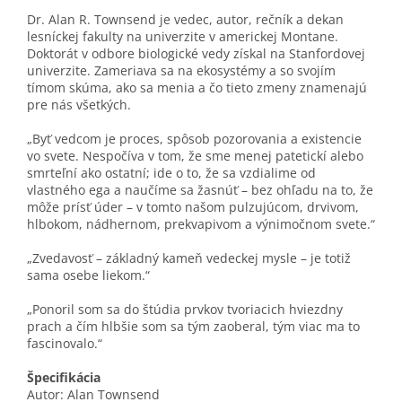
Dr. Alan R. Townsend je vedec, autor, rečník a dekan
lesníckej fakulty na univerzite v americkej Montane.
Doktorát v odbore biologické vedy získal na Stanfordovej
univerzite. Zameriava sa na ekosystémy a so svojím
tímom skúma, ako sa menia a čo tieto zmeny znamenajú
pre nás všetkých.
„Byť vedcom je proces, spôsob pozorovania a existencie
vo svete. Nespočíva v tom, že sme menej patetickí alebo
smrteľní ako ostatní; ide o to, že sa vzdialime od
vlastného ega a naučíme sa žasnúť – bez ohľadu na to, že
môže prísť úder – v tomto našom pulzujúcom, drvivom,
hlbokom, nádhernom, prekvapivom a výnimočnom svete.“
„Zvedavosť – základný kameň vedeckej mysle – je totiž
sama osebe liekom.“
„Ponoril som sa do štúdia prvkov tvoriacich hviezdny
prach a čím hlbšie som sa tým zaoberal, tým viac ma to
fascinovalo.“
Špecifikácia
Autor: Alan Townsend