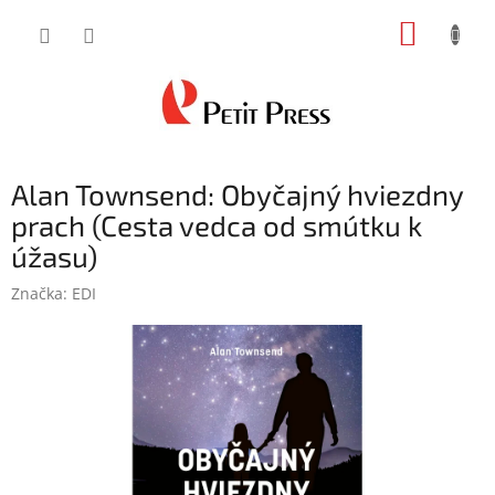
Prejsť
NÁKUP
na
obsah
KOŠÍK
Alan Townsend: Obyčajný hviezdny
prach (Cesta vedca od smútku k
úžasu)
Značka:
EDI