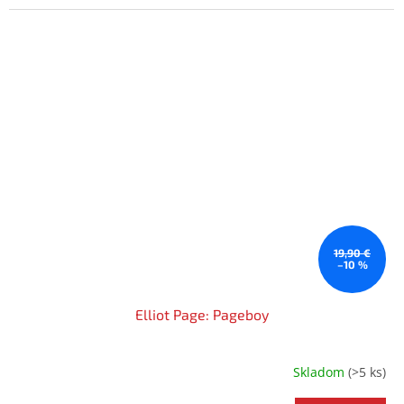
19,90 €
–10 %
Elliot Page: Pageboy
Skladom
(>5 ks)