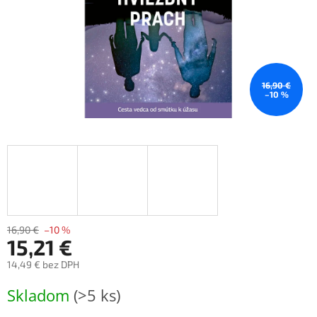
16,90 €
–10 %
16,90 €
–10 %
15,21 €
14,49 € bez DPH
Jednotková
Skladom
(>5 ks)
cena: