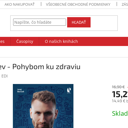
AKO NAKUPOVAŤ
VŠEOBECNÉ OBCHODNÉ PODMIENKY
ZÁ
HĽADAŤ
des
Časopisy
O našich knihách
ev - Pohybom ku zdraviu
:
EDI
16,90 €
15,2
14,49 € 
Jednotk
Skla
cena: