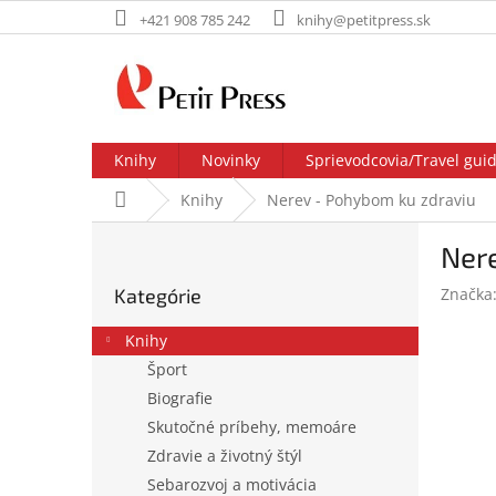
Prejsť
+421 908 785 242
knihy@petitpress.sk
na
obsah
Knihy
Novinky
Sprievodcovia/Travel gui
Domov
Knihy
Nerev - Pohybom ku zdraviu
B
Ner
o
Preskočiť
č
Kategórie
Značka
kategórie
n
ý
Knihy
p
Šport
a
Biografie
n
e
Skutočné príbehy, memoáre
l
Zdravie a životný štýl
Sebarozvoj a motivácia