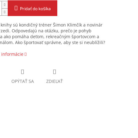
Pridať do košíka
knihy sú kondičný tréner Šimon Klimčík a novinár
rzedi. Odpovedajú na otázku, prečo je pohyb
ý a ako pomáha deťom, rekreačným športovcom a
nálom. Ako športovať správne, aby ste si neublížili?
 informácie
OPÝTAŤ SA
ZDIEĽAŤ