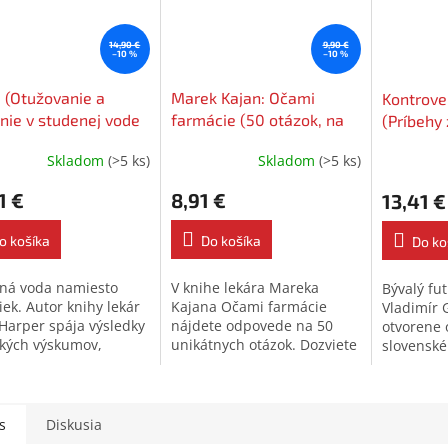
14,90 €
9,90 €
–10 %
–10 %
 (Otužovanie a
Marek Kajan: Očami
Kontrove
nie v studenej vode
farmácie (50 otázok, na
(Príbehy 
iek)
ktoré určite chcete
slovensk
Skladom
(>5 ks)
Skladom
(>5 ks)
poznať odpoveď)
1 €
8,91 €
13,41 €
o košíka
Do košíka
Do ko
ná voda namiesto
V knihe lekára Mareka
Bývalý fu
iek. Autor knihy lekár
Kajana Očami farmácie
Vladimír 
Harper spája výsledky
nájdete odpovede na 50
otvorene o
kých výskumov,
unikátnych otázok. Dozviete
slovenské
ných štúdií a vlastné
sa, čo sa podáva pri treste
korupcii, 
osti z lekárskej
smrti injekciou alebo či po
stávkarsk
 s konkrétnymi...
kolagéne naozaj...
v Slovane 
nevšednýc
s
Diskusia