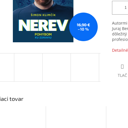
Autormi 
16,90 €
Juraj Be
–10 %
dôležit
profesio
Detailné
TLAČ
iaci tovar