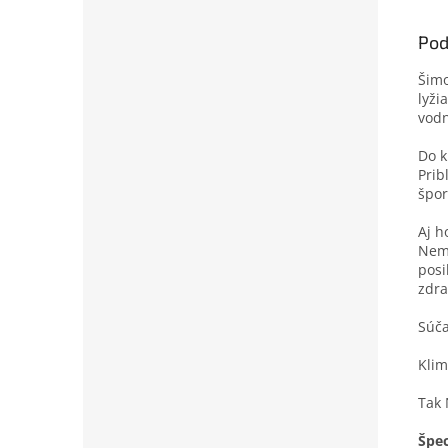
Pod
Šimo
lyži
vodn
Do k
Prib
špor
Aj h
Neme
posi
zdra
Súča
Klim
Tak 
Špec