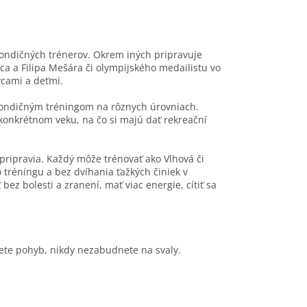
kondičných trénerov. Okrem iných pripravuje
a a Filipa Mešára či olympijského medailistu vo
cami a deťmi.
s kondičným tréningom na rôznych úrovniach.
v konkrétnom veku, na čo si majú dať rekreační
 pripravia. Každý môže trénovať ako Vlhová či
tréningu a bez dvíhania ťažkých činiek v
bez bolesti a zranení, mať viac energie, cítiť sa
ujete pohyb, nikdy nezabudnete na svaly.