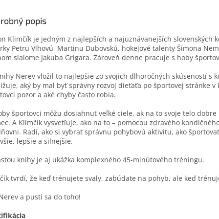
robný popis
n Klimčík je jedným z najlepších a najuznávanejších slovenských 
arky Petru Vlhovú, Martinu Dubovskú, hokejové talenty Šimona Nemc
om slalome Jakuba Grigara. Zároveň denne pracuje s hoby športov
nihy Nerev vložil to najlepšie zo svojich dlhoročných skúseností 
ližuje, aký by mal byť správny rozvoj dieťaťa po športovej stránke 
tovci pozor a aké chyby často robia.
oby športovci môžu dosiahnuť veľké ciele, ak na to svoje telo dobre
c. A Klimčík vysvetľuje, ako na to – pomocou zdravého kondičného 
lňovni. Radí, ako si vybrať správnu pohybovú aktivitu, ako športovať 
všie, lepšie a silnejšie.
sťou knihy je aj ukážka komplexného 45-minútového tréningu.
čík tvrdí, že keď trénujete svaly, zabúdate na pohyb, ale keď trén
Nerev a pusti sa do toho!
ifikácia