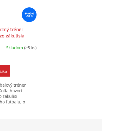
14,90 €
–10 %
rzný tréner
zo zákulisia
ého futbalu)
Skladom
(>5 ks)
šíka
tbalový tréner
Goffa hovorí
 zákulisí
ho futbalu, o
úplatkoch,
ej mafii, pôsobení
aj o svojich
h...