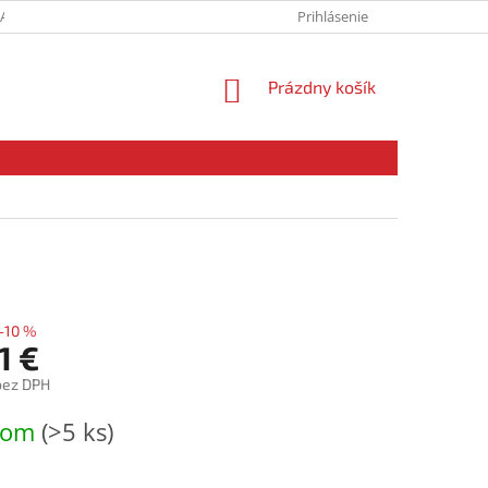
SADY OCHRANY OSOBNÝCH ÚDAJOV
MOJA OBJEDNÁVKA
Prihlásenie
NÁKUPNÝ
Prázdny košík
KOŠÍK
–10 %
1 €
bez DPH
ová
dom
(>5 ks)