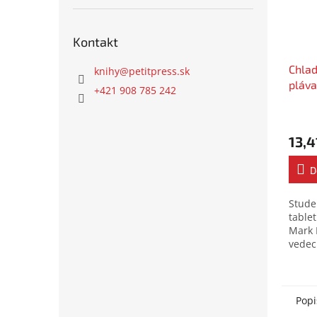
Kontakt
Chlad
knihy
@
petitpress.sk
pláva
+421 908 785 242
ako l
13,4
D
Stude
tablet
Mark 
vedec
odbor
skúsen
praxe
Popi