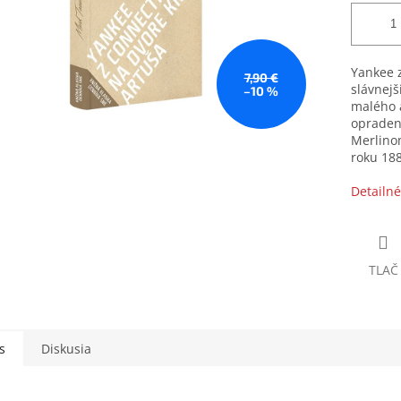
Yankee z
7,90 €
slávnejš
–10 %
malého a
opraden
Merlinom
roku 188
Detailné
TLAČ
s
Diskusia