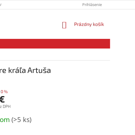
SADY OCHRANY OSOBNÝCH ÚDAJOV
MOJA OBJEDNÁVKA
Prihlásenie
NÁKUPNÝ
Prázdny košík
KOŠÍK
e kráľa Artuša
10 %
 €
ez DPH
ová
dom
(>5 ks)