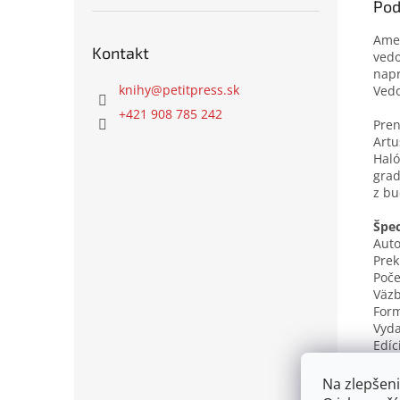
Pod
Amer
Kontakt
vedo
napr
knihy
@
petitpress.sk
Vedo
+421 908 785 242
Pren
Artu
Haló
grad
z bu
Špec
Auto
Prek
Poče
Väzb
Form
Vyda
Edíc
Kľúč
ISBN
Na zlepšeni