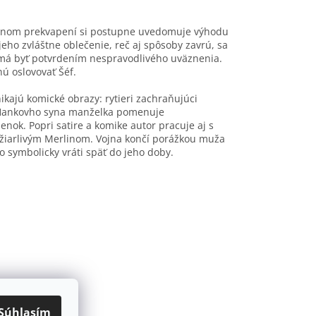
votnom prekvapení si postupne uvedomuje výhodu
eho zvláštne oblečenie, reč aj spôsoby zavrú, sa
é má byť potvrdením nespravodlivého uväznenia.
ú oslovovať Šéf.
ajú komické obrazy: rytieri zachraňujúci
že Hankovho syna manželka pomenuje
enok. Popri satire a komike autor pracuje aj s
žiarlivým Merlinom. Vojna končí porážkou muža
o symbolicky vráti späť do jeho doby.
Súhlasím