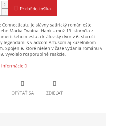
Pridať do košíka
 Connecticutu je slávny satirický román ešte
ieho Marka Twaina. Hank – muž 19. storočia z
merického mesta a kráľovský dvor v 6. storočí
ý legendami s vládcom Artušom aj kúzelníkom
. Spojenie, ktoré nielen v čase vydania románu v
9, vyvolalo rozporuplné reakcie.
 informácie
OPÝTAŤ SA
ZDIEĽAŤ