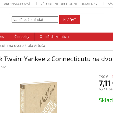
AKO NAKUPOVAŤ
VŠEOBECNÉ OBCHODNÉ PODMIENKY
ZÁ
HĽADAŤ
des
Časopisy
O našich knihách
cutu na dvore kráľa Artuša
 Twain: Yankee z Connecticutu na dvor
:
SME
7,90 €
–
7,11
6,77 € b
Jednotk
Skla
cena: