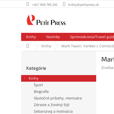
Prejsť
+421 908 785 242
knihy@petitpress.sk
na
obsah
Knihy
Novinky
Sprievodcovia/Travel gui
Domov
Knihy
Mark Twain: Yankee z Connecti
B
Mark
o
Preskočiť
č
Kategórie
Značka
kategórie
n
ý
Knihy
p
Šport
a
Biografie
n
e
Skutočné príbehy, memoáre
l
Zdravie a životný štýl
Sebarozvoj a motivácia