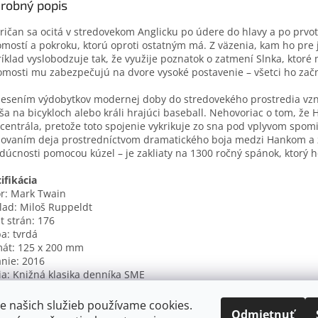
robný popis
ičan sa ocitá v stredovekom Anglicku po údere do hlavy a po pr
mostí a pokroku, ktorú oproti ostatným má. Z väzenia, kam ho pre j
íklad vyslobodzuje tak, že využije poznatok o zatmení Slnka, ktor
mosti mu zabezpečujú na dvore vysoké postavenie – všetci ho začn
esením výdobytkov modernej doby do stredovekého prostredia vznik
ša na bicykloch alebo králi hrajúci baseball. Nehovoriac o tom, 
centrála, pretože toto spojenie vykrikuje zo sna pod vplyvom spomi
ovaním deja prostredníctvom dramatického boja medzi Hankom a 
dúcnosti pomocou kúzel – je zakliaty na 1300 ročný spánok, ktorý h
ifikácia
r: Mark Twain
lad: Miloš Ruppeldt
t strán: 176
a: tvrdá
át: 125 x 200 mm
nie: 2016
ia: Knižná klasika denníka SME
ové slová: beletria
: 978-80-559-0115-2
e našich služieb používame cookies.
Odmietnuť